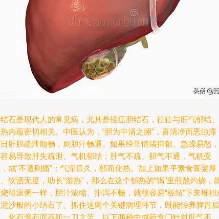
胆结石是现代人的常见病，尤其是轻症胆结石，往往与肝气郁结
湿热内蕴密切相关。中医认为，“胆为中清之腑”，喜清净而恶浊滞
平日肝胆疏泄顺畅，则胆汁畅通。如果经常情绪抑郁、急躁易怒
就容易导致肝失疏泄、气机郁结；肝气不疏、胆气不通，气机受
阻，成“不通则痛”；气滞日久，郁而化热。加上如果平素食膏粱厚
、饮酒无度，助长“湿热”，那么在这个郁热的“锅”里煎熬灼烧，
像烧得滚粥一样，胆汁浓缩、排泻不畅，就很容易“板结”下来堆积
为泥沙般的小结石了。抓住这两个关键病理环节，既能怡养脾胃
天、化石溶石而不犯一刀之苦。以下两种中成药专门针对肝气不